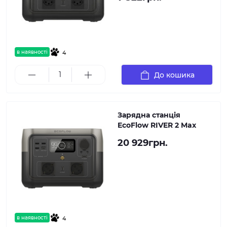
в наявності
4
До кошика
Зарядна станція
EcoFlow RIVER 2 Max
20 929грн.
в наявності
4