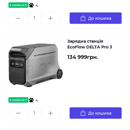
в наявності
4
До кошика
Зарядна станція
EcoFlow DELTA Pro 3
134 999грн.
в наявності
4
До кошика