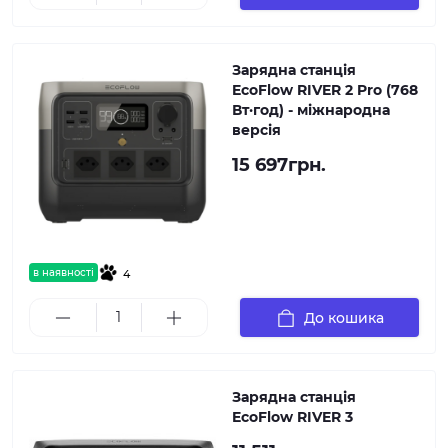
Зарядна станція
EcoFlow RIVER 2 Pro (768
Вт·год) - міжнародна
версія
15 697грн.
в наявності
4
До кошика
Зарядна станція
EcoFlow RIVER 3