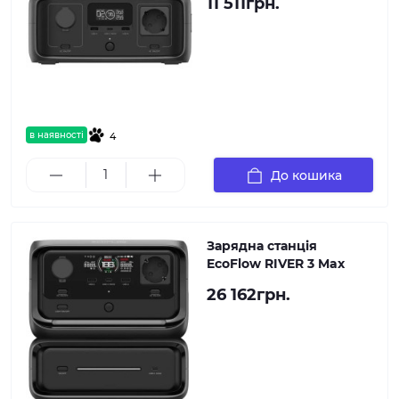
11 511грн.
в наявності
4
До кошика
Зарядна станція
EcoFlow RIVER 3 Max
26 162грн.