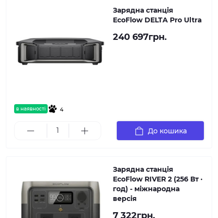
Зарядна станція
EcoFlow DELTA Pro Ultra
240 697грн.
в наявності
4
До кошика
Зарядна станція
EcoFlow RIVER 2 (256 Вт ·
год) - міжнародна
версія
7 322грн.