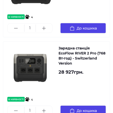
в наявності
4
До кошика
Зарядна станція
EcoFlow RIVER 2 Pro (768
Вт·год) - Switzerland
Version
28 927грн.
в наявності
4
До кошика