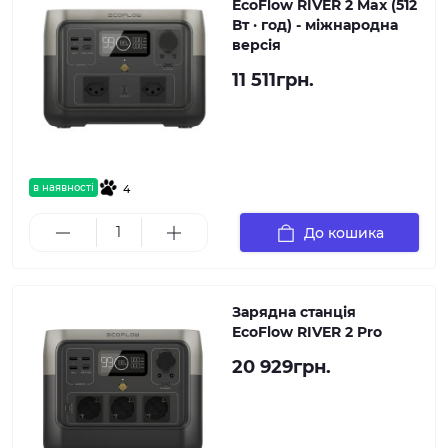
EcoFlow RIVER 2 Max (512
Вт · год) - міжнародна
версія
11 511грн.
в наявності
4
До кошика
Зарядна станція
EcoFlow RIVER 2 Pro
20 929грн.