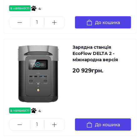
в наявності
4
До кошика
Зарядна станція
EcoFlow DELTA 2 -
міжнародна версія
20 929грн.
в наявності
4
До кошика