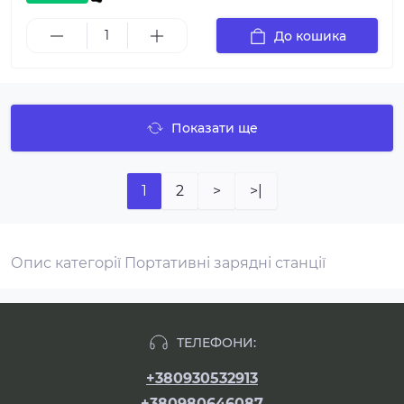
До кошика
Показати ще
1
2
>
>|
Опис категорії Портативні зарядні станції
ТЕЛЕФОНИ:
+380930532913
+380980646087