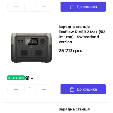
До кошика
Зарядна станція
EcoFlow RIVER 2 Max (512
Вт · год) - Switzerland
Version
25 713грн.
в наявності
4
До кошика
Зарядна станція