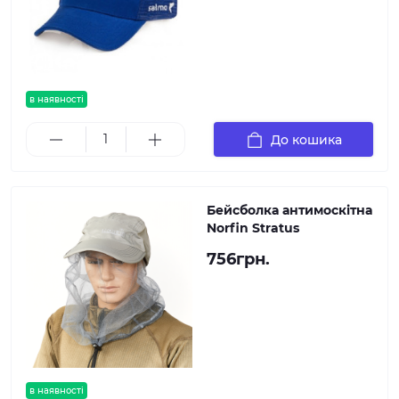
в наявності
До кошика
Бейсболка антимоскітна
Norfin Stratus
756грн.
в наявності