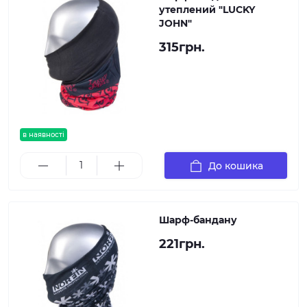
утеплений "LUCKY
JOHN"
315грн.
в наявності
До кошика
Шарф-бандану
221грн.