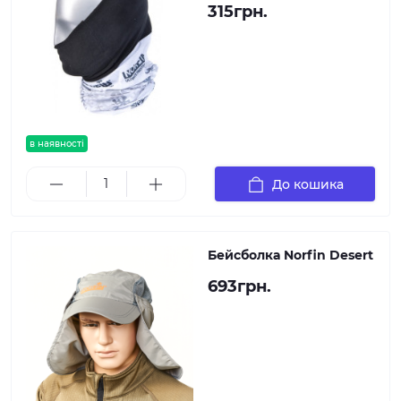
315грн.
в наявності
До кошика
Бейсболка Norfin Desert
693грн.