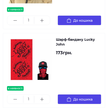
в наявності
До кошика
Шарф-бандану Lucky
John
173грн.
в наявності
До кошика