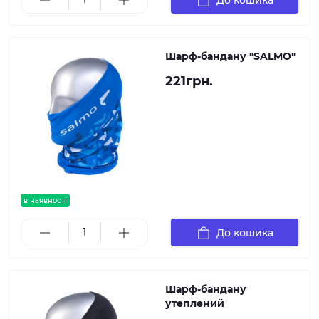
Шарф-бандану "SALMO"
221грн.
в наявності
До кошика
Шарф-бандану
утеплений