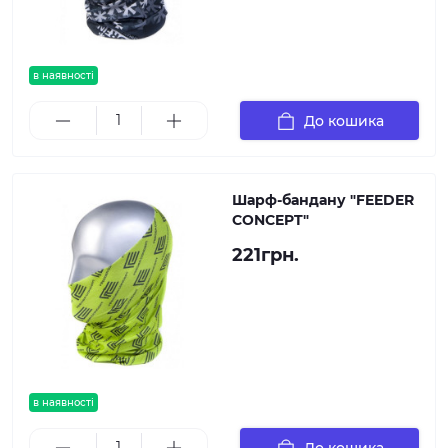
в наявності
До кошика
Шарф-бандану "FEEDER
CONCEPT"
221грн.
в наявності
До кошика