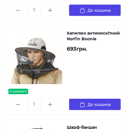
До кошика
Капелюх антимоскітний
Norfin Boonie
693грн.
в наявності
До кошика
Шарф-бандан