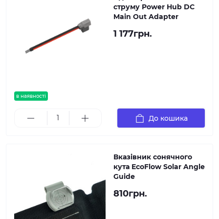
струму Power Hub DC
Main Out Adapter
1 177грн.
в наявності
До кошика
Вказівник сонячного
кута EcoFlow Solar Angle
Guide
810грн.