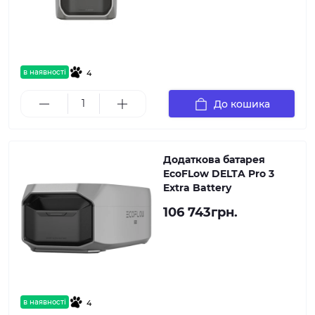
в наявності
4
До кошика
Додаткова батарея
EcoFLow DELTA Pro 3
Extra Battery
106 743грн.
в наявності
4