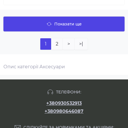
Показати ще
1
2
>
>|
Опис категорії Аксесуари
ТЕЛЕФОНИ:
+380930532913
+380980646087
СЛІДКУЙТЕ ЗА НОВИНКАМИ ТА АКЦІЯМИ: