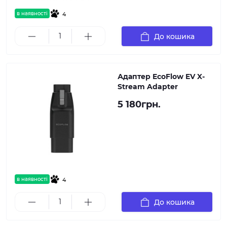
в наявності
4
До кошика
Адаптер EcoFlow EV X-
Stream Adapter
5 180грн.
в наявності
4
До кошика