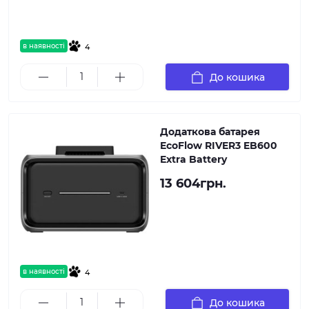
в наявності
4
До кошика
Додаткова батарея
EcoFlow RIVER3 EB600
Extra Battery
13 604грн.
в наявності
4
До кошика