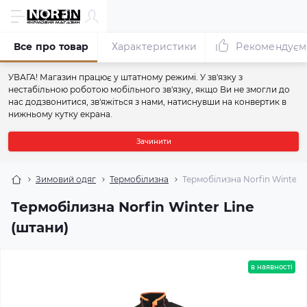
Все про товар
Характеристики
Рекомендуєм
УВАГА! Магазин працює у штатному режимі. У зв'язку з
нестабільною роботою мобільного зв'язку, якщо Ви не змогли до
нас додзвонитися, зв'яжіться з нами, натиснувши на конвертик в
нижньому кутку екрана.
Зачинити
Зимовий одяг
Термобілизна
Термобілизна Norfin Winter L
Термобілизна Norfin Winter Line
(штани)
в наявності