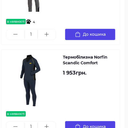
в наявності
4
До кошика
Термобілизна Norfin
Scandic Comfort
1 953грн.
в наявності
До кошика