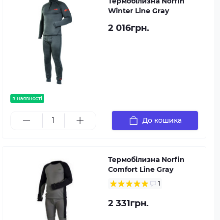
Термобілизна Norfin
Winter Line Gray
2 016грн.
в наявності
До кошика
Термобілизна Norfin
Comfort Line Gray
1
2 331грн.