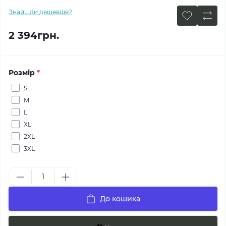
Знайшли дешевше?
2 394грн.
Розмір
*
S
M
L
XL
2XL
3XL
До кошика