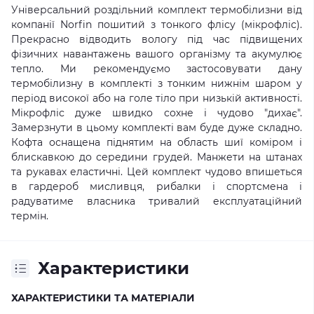
Універсальний роздільний комплект термобілизни від
компанії Norfin пошитий з тонкого флісу (мікрофліс).
Прекрасно відводить вологу під час підвищених
фізичних навантажень вашого організму та акумулює
тепло. Ми рекомендуємо застосовувати дану
термобілизну в комплекті з
тонким
нижнім шаром у
період високої або на голе тіло при низькій активності.
Мікрофліс дуже швидко сохне і чудово "дихає".
Замерзнути в цьому комплекті вам буде дуже складно.
Кофта оснащена піднятим на область шиї коміром і
блискавкою до середини грудей. Манжети на штанах
та рукавах еластичні. Цей комплект чудово впишеться
в гардероб мисливця, рибалки і спортсмена і
радуватиме власника тривалий експлуатаційний
термін.
Характеристики
ХАРАКТЕРИСТИКИ ТА МАТЕРІАЛИ