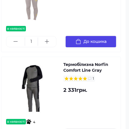
в наявності
До кошика
Термобілизна Norfin
Comfort Line Gray
1
2 331грн.
в наявності
4